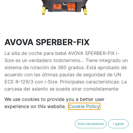
AVOVA SPERBER-FIX
La silla de coche para bebé AVOVA SPERBER-FIX i-
Size es un verdadero todoterreno... Tiene integrado un
sistema de rotación de 360 grados. Está aprobado de
acuerdo con las últimas pautas de seguridad de UN
ECE R-129/3 con i-Size. Principales características: La
carcasa del asiento se puede girar completamente
360 grados, es muy fácil de instalar y
We use cookies to provide you a better user
extremadamente práctica de usar. Acceso conveniente
experience on this website.
Cookie Policy
al asegurar a su hijo en el automóvil. • Cojín reductor
recién nacido • Fabricado en tres componentes de
memory foam, suave como la seda de primera calidad
Solo necesarias
I agree
• Ofrece protección adicional a‘l tercer punto de