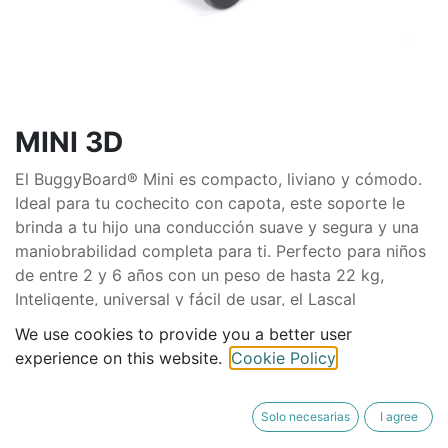
MINI 3D
El BuggyBoard® Mini es compacto, liviano y cómodo.
Ideal para tu cochecito con capota, este soporte le
brinda a tu hijo una conducción suave y segura y una
maniobrabilidad completa para ti. Perfecto para niños
de entre 2 y 6 años con un peso de hasta 22 kg,
Inteligente, universal y fácil de usar, el Lascal
BuggyBoard® Mini se adapta fácilmente a tu cochecito
We use cookies to provide you a better user
o carrito, brindando a los niños cansados un paseo
experience on this website.
Cookie Policy
seguro y práctico. Nuestro sistema de conexión
patentado Lascal Easy-fit ™ permite que el
BuggyBoard® se adapte a cada tipo de carrito. Eso
Solo necesarias
I agree
incluye cochecitos, triciclos, sistemas de viaje,