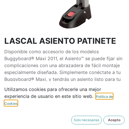
LASCAL ASIENTO PATINETE
Disponible como accesorio de los modelos
Buggyboard® Maxi 2011, el Asiento™ se puede fijar sin
complicaciones con una abrazadera de fácil montaje
especialmente diseñada. Simplemente conéctate a tu
Buggyboard® Maxi, y tendrás un asiento listo para tu
hijo. Se puede plegar con facilidad cuando prefieras
Utilizamos cookies para ofrecerle una mejor
pararte. En cualquier momento, si tu hijo pequeño
experiencia de usuario en este sitio web.
Política de
prefiere ir de pie en lugar de sentarse, el Asiento ™
Cookies
simplemente se dobla hacia abajo y queda apartado,
sin necesidad de quitarlo.
Solo necesarias
Acepto
59,90
€
IVA Incluido