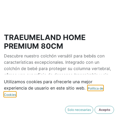
TRAEUMELAND HOME
PREMIUM 80CM
Descubre nuestro colchón versátil para bebés con
características excepcionales. Integrado con un
colchón de bebé para proteger su columna vertebral,
ofrece una superficie de descanso transpirable y sin
sudor gracias a la malla 3D en su superficie. Las fibras
Utilizamos cookies para ofrecerle una mejor
TENCEL™ reducen la sudoración, mientras que su
experiencia de usuario en este sitio web.
Política de
diseño regulable permite ajustarlo según tus
Cookies
necesidades. Además, su tejido exterior, compuesto
por un 70% de TENCEL™ y un 30% de algodón,
Solo necesarias
Acepto
garantiza suavidad y confort. Descansa tranquilo